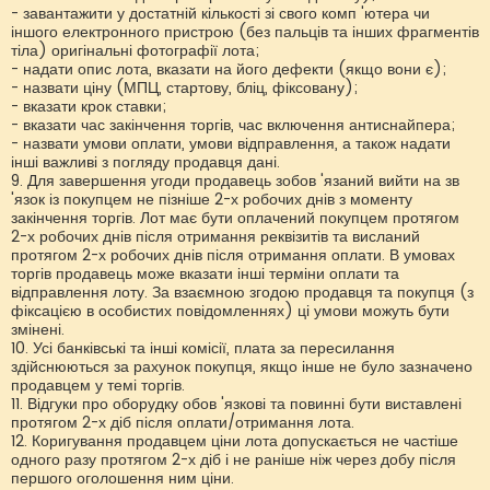
- завантажити у достатній кількості зі свого комп 'ютера чи
іншого електронного пристрою (без пальців та інших фрагментів
тіла) оригінальні фотографії лота;
- надати опис лота, вказати на його дефекти (якщо вони є);
- назвати ціну (МПЦ, стартову, бліц, фіксовану);
- вказати крок ставки;
- вказати час закінчення торгів, час включення антиснайпера;
- назвати умови оплати, умови відправлення, а також надати
інші важливі з погляду продавця дані.
9. Для завершення угоди продавець зобов 'язаний вийти на зв
'язок із покупцем не пізніше 2-х робочих днів з моменту
закінчення торгів. Лот має бути оплачений покупцем протягом
2-х робочих днів після отримання реквізитів та висланий
протягом 2-х робочих днів після отримання оплати. В умовах
торгів продавець може вказати інші терміни оплати та
відправлення лоту. За взаємною згодою продавця та покупця (з
фіксацією в особистих повідомленнях) ці умови можуть бути
змінені.
10. Усі банківські та інші комісії, плата за пересилання
здійснюються за рахунок покупця, якщо інше не було зазначено
продавцем у темі торгів.
11. Відгуки про оборудку обов 'язкові та повинні бути виставлені
протягом 2-х діб після оплати/отримання лота.
12. Коригування продавцем ціни лота допускається не частіше
одного разу протягом 2-х діб і не раніше ніж через добу після
першого оголошення ним ціни.