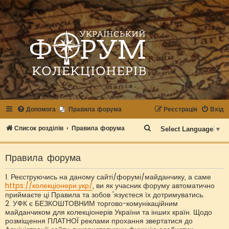
Допомога
Правила форума
Реєстрація
Вхід
П
Список розділів
Правила форума
Select Language
▼
о
ш
Правила форума
у
1. Реєструючись на даному сайті/форумі/майданчику, а саме
к
https://колекціонери.укр/
, ви як учасник форуму автоматично
приймаєте ці Правила та зобов 'язуєтеся їх дотримуватись.
2. УФК є БЕЗКОШТОВНИМ торгово-комунікаційним
майданчиком для колекціонерів України та інших країн. Щодо
розміщення ПЛАТНОЇ реклами прохання звертатися до