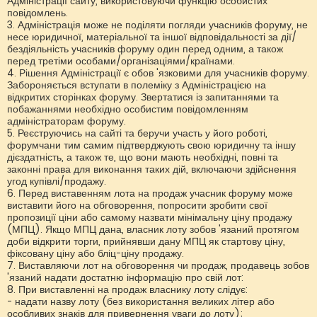
Адміністрації сайту, використовуючи функцію особистих
повідомлень.
3. Адміністрація може не поділяти погляди учасників форуму, не
несе юридичної, матеріальної та іншої відповідальності за дії/
бездіяльність учасників форуму один перед одним, а також
перед третіми особами/організаціями/країнами.
4. Рішення Адміністрації є обов 'язковими для учасників форуму.
Забороняється вступати в полеміку з Адміністрацією на
відкритих сторінках форуму. Звертатися із запитаннями та
побажаннями необхідно особистим повідомленням
адміністраторам форуму.
5. Реєструючись на сайті та беручи участь у його роботі,
форумчани тим самим підтверджують свою юридичну та іншу
дієздатність, а також те, що вони мають необхідні, повні та
законні права для виконання таких дій, включаючи здійснення
угод купівлі/продажу.
6. Перед виставенням лота на продаж учасник форуму може
виставити його на обговорення, попросити зробити свої
пропозиції ціни або самому назвати мінімальну ціну продажу
(МПЦ). Якщо МПЦ дана, власник лоту зобов 'язаний протягом
доби відкрити торги, прийнявши дану МПЦ як стартову ціну,
фіксовану ціну або бліц-ціну продажу.
7. Виставляючи лот на обговорення чи продаж, продавець зобов
'язаний надати достатню інформацію про свій лот:
8. При виставленні на продаж власнику лоту слідує:
- надати назву лоту (без використання великих літер або
особливих знаків для привернення уваги до лоту);