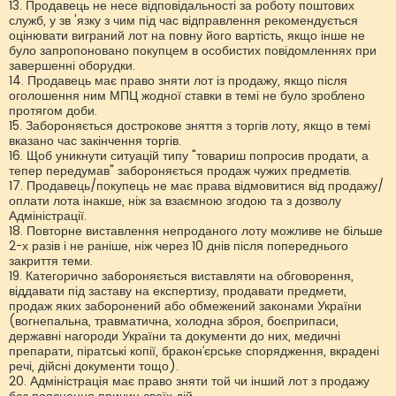
13. Продавець не несе відповідальності за роботу поштових
служб, у зв 'язку з чим під час відправлення рекомендується
оцінювати виграний лот на повну його вартість, якщо інше не
було запропоновано покупцем в особистих повідомленнях при
завершенні оборудки.
14. Продавець має право зняти лот із продажу, якщо після
оголошення ним МПЦ жодної ставки в темі не було зроблено
протягом доби.
15. Забороняється дострокове зняття з торгів лоту, якщо в темі
вказано час закінчення торгів.
16. Щоб уникнути ситуацій типу "товариш попросив продати, а
тепер передумав" забороняється продаж чужих предметів.
17. Продавець/покупець не має права відмовитися від продажу/
оплати лота інакше, ніж за взаємною згодою та з дозволу
Адміністрації.
18. Повторне виставлення непроданого лоту можливе не більше
2-х разів і не раніше, ніж через 10 днів після попереднього
закриття теми.
19. Категорично забороняється виставляти на обговорення,
віддавати під заставу на експертизу, продавати предмети,
продаж яких заборонений або обмежений законами України
(вогнепальна, травматична, холодна зброя, боєприпаси,
державні нагороди України та документи до них, медичні
препарати, піратські копії, бракон’єрське спорядження, вкрадені
речі, дійсні документи тощо).
20. Адміністрація має право зняти той чи інший лот з продажу