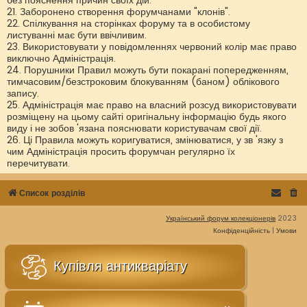
без пояснення причин своїх дій.
21. Заборонено створення форумчанами "клонів".
22. Спілкування на сторінках форуму та в особистому
листуванні має бути ввічливим.
23. Використовувати у повідомленнях червоний колір має право
виключно Адміністрація.
24. Порушники Правил можуть бути покарані попередженням,
тимчасовим/безстроковим блокуванням (баном) облікового
запису.
25. Адміністрація має право на власний розсуд використовувати
розміщену на цьому сайті оригінальну інформацію будь якого
виду і не зобов 'язана пояснювати користувачам свої дії.
26. Ці Правила можуть коригуватися, змінюватися, у зв 'язку з
чим Адміністрація просить форумчан регулярно їх
перечитувати.
Список розділів
Український форум колекціонерів
2023
Конфіденційність
|
Умови
Купівля антикваріату