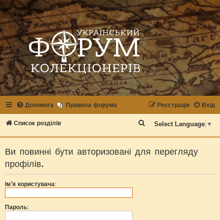
Допомога
Правила форума
Реєстрація
Вхід
П
Список розділів
Select Language
▼
о
ш
Ви повинні бути авторизовані для перегляду
у
профілів.
к
Ім'я користувача:
Пароль: