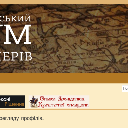
а
регляду профілів.