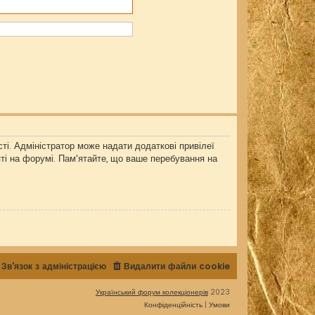
ті. Адміністратор може надати додаткові привілеї
яті на форумі. Пам'ятайте, що ваше перебування на
Зв'язок з адміністрацією
Видалити файли cookie
Український форум колекціонерів
2023
Конфіденційність
|
Умови