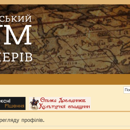
а
регляду профілів.