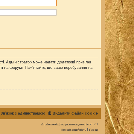
ті. Адміністратор може надати додаткові привілеї
яті на форумі. Пам'ятайте, що ваше перебування на
Зв'язок з адміністрацією
Видалити файли cookie
Український форум колекціонерів
2023
Конфіденційність
|
Умови