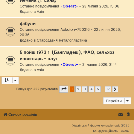
Йемена (г. Сана)
Останнє повідомлення
-Oberst-
«
23 липня 2026, 15:06
Додано в
Азія
фібули
Останнє повідомлення
Aukcion-780316
«
22 липня 2026,
20:36
Додано в
Стародавня металопластика
5 пойш 1973 г. (Бангладеш), ФАО, сельхоз
инвентарь - плуг
Останнє повідомлення
-Oberst-
«
21 липня 2026, 21:14
Додано в
Азія
Сторінка
1
з
17
Пошук дав 422 результатів
1
2
3
4
5
…
17
Далі
Перейти
Список розділів
Український форум колекціонерів
2023
Конфіденційність
|
Умови