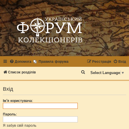
Допомога
Правила форума
Реєстрація
Вхід
П
Список розділів
Select Language
▼
о
ш
Вхід
у
Ім'я користувача:
к
Пароль:
Я забув свій пароль