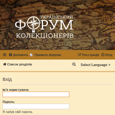
Допомога
Правила форума
Реєстрація
Вхід
П
Список розділів
Select Language
▼
о
ш
Вхід
у
Ім'я користувача:
к
Пароль:
Я забув свій пароль