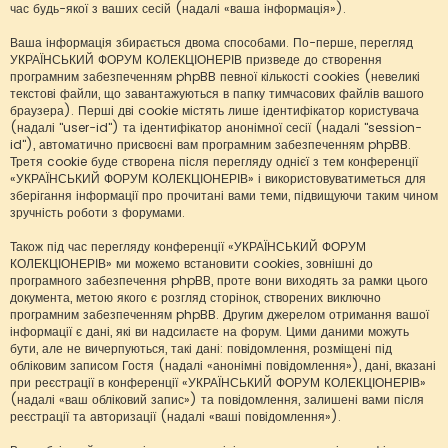
час будь-якої з ваших сесій (надалі «ваша інформація»).
Ваша інформація збирається двома способами. По-перше, перегляд
УКРАЇНСЬКИЙ ФОРУМ КОЛЕКЦІОНЕРІВ призведе до створення
програмним забезпеченням phpBB певної кількості cookies (невеликі
текстові файли, що завантажуються в папку тимчасових файлів вашого
браузера). Перші дві cookie містять лише ідентифікатор користувача
(надалі "user-id") та ідентифікатор анонімної сесії (надалі "session-
id"), автоматично присвоєні вам програмним забезпеченням phpBB.
Третя cookie буде створена після перегляду однієї з тем конференції
«УКРАЇНСЬКИЙ ФОРУМ КОЛЕКЦІОНЕРІВ» і використовуватиметься для
зберігання інформації про прочитані вами теми, підвищуючи таким чином
зручність роботи з форумами.
Також під час перегляду конференції «УКРАЇНСЬКИЙ ФОРУМ
КОЛЕКЦІОНЕРІВ» ми можемо встановити cookies, зовнішні до
програмного забезпечення phpBB, проте вони виходять за рамки цього
документа, метою якого є розгляд сторінок, створених виключно
програмним забезпеченням phpBB. Другим джерелом отримання вашої
інформації є дані, які ви надсилаєте на форум. Цими даними можуть
бути, але не вичерпуються, такі дані: повідомлення, розміщені під
обліковим записом Гостя (надалі «анонімні повідомлення»), дані, вказані
при реєстрації в конференції «УКРАЇНСЬКИЙ ФОРУМ КОЛЕКЦІОНЕРІВ»
(надалі «ваш обліковий запис») та повідомлення, залишені вами після
реєстрації та авторизації (надалі «ваші повідомлення»).