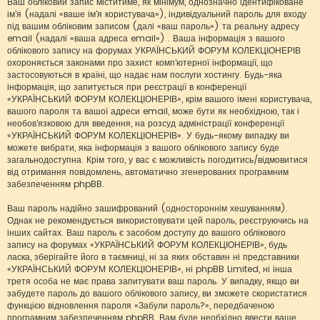
Ваш обліковий запис міститиме, як мінімум, однозначно ідентифіковане
ім'я (надалі «ваше ім'я користувача»), індивідуальний пароль для входу
під вашим обліковим записом (далі «ваш пароль») та реальну адресу
email (надалі «ваша адреса email») . Ваша інформація з вашого
облікового запису на форумах УКРАЇНСЬКИЙ ФОРУМ КОЛЕКЦІОНЕРІВ
охороняється законами про захист комп'ютерної інформації, що
застосовуються в країні, що надає нам послуги хостингу. Будь-яка
інформація, що запитується при реєстрації в конференції
«УКРАЇНСЬКИЙ ФОРУМ КОЛЕКЦІОНЕРІВ», крім вашого імені користувача,
вашого пароля та вашої адреси email, може бути як необхідною, так і
необов'язковою для введення, на розсуд адміністрації конференції
«УКРАЇНСЬКИЙ ФОРУМ КОЛЕКЦІОНЕРІВ». У будь-якому випадку ви
можете вибрати, яка інформація з вашого облікового запису буде
загальнодоступна. Крім того, у вас є можливість погодитись/відмовитися
від отримання повідомлень, автоматично згенерованих програмним
забезпеченням phpBB.
Ваш пароль надійно зашифрований (одностороннім хешуванням).
Однак не рекомендується використовувати цей пароль, реєструючись на
інших сайтах. Ваш пароль є засобом доступу до вашого облікового
запису на форумах «УКРАЇНСЬКИЙ ФОРУМ КОЛЕКЦІОНЕРІВ», будь
ласка, зберігайте його в таємниці, ні за яких обставин ні представники
«УКРАЇНСЬКИЙ ФОРУМ КОЛЕКЦІОНЕРІВ», ні phpBB Limited, ні інша
третя особа не має права запитувати ваш пароль. У випадку, якщо ви
забудете пароль до вашого облікового запису, ви зможете скористатися
функцією відновлення пароля «Забули пароль?», передбаченою
програмним забезпеченням phpBB. Вам буде необхідно ввести ваше