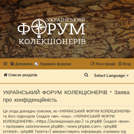
Допомога
Правила форума
Реєстрація
Вхід
П
Список розділів
Select Language
▼
о
ш
УКРАЇНСЬКИЙ ФОРУМ КОЛЕКЦІОНЕРІВ - Заява
у
про конфіденційність
к
Ця угода докладно пояснює, як «УКРАЇНСЬКИЙ ФОРУМ КОЛЕКЦІОНЕРІВ»
та його підрозділи (надалі «ми», «наш», «УКРАЇНСЬКИЙ ФОРУМ
КОЛЕКЦІОНЕРІВ», «https://колекціонери.укр») та phpBB (надалі «вони»,
« програмне забезпечення phpBB», «www.phpbb.com», «phpBB
Limited», «phpBB Teams») використовують інформацію, отриману під