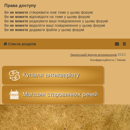
Права доступу
Ви
не можете
створювати нові теми у цьому форумі
Ви
не можете
відповідати на теми у цьому форумі
Ви
не можете
редагувати ваші повідомлення у цьому форумі
Ви
не можете
видаляти ваші повідомлення у цьому форумі
Ви
не можете
додавати файли у цьому форумі
Список розділів
Український форум колекціонерів
2023
Конфіденційність
|
Умови
Купівля антикваріату
Магазин старовинних речей