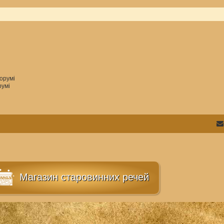
орумі
румі
Магазин старовинних речей