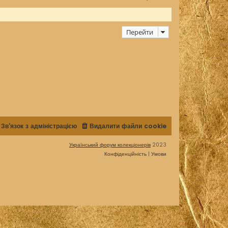
Перейти
Зв'язок з адміністрацією
Видалити файли cookie
Український форум колекціонерів
2023
Конфіденційність
|
Умови