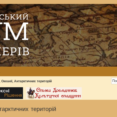
а
, Океанії, Антарктичних територій
нтарктичних територій
ширений пошук