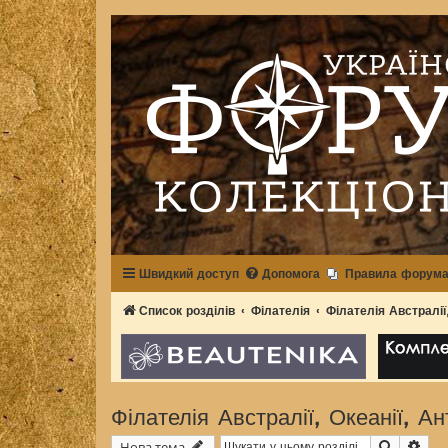
Швидкий доступ
Допомога
Правила форум
Список розділів
Філателія
Філателія Австралії
Філателія Австралії, Океанії, А
Пошук
Роз
Нова тема