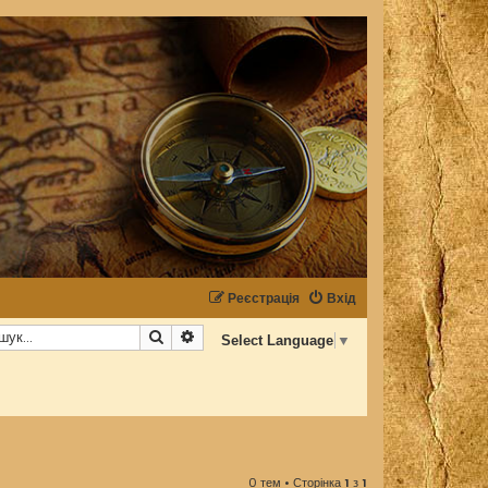
Реєстрація
Вхід
Пошук
Розширений пошук
Select Language
▼
0 тем • Сторінка
1
з
1