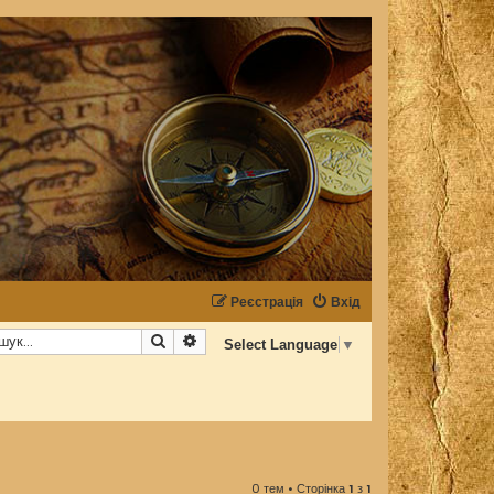
Реєстрація
Вхід
Пошук
Розширений пошук
Select Language
▼
0 тем • Сторінка
1
з
1