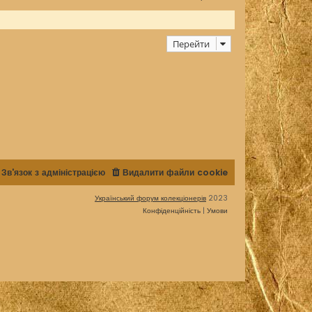
Перейти
Зв'язок з адміністрацією
Видалити файли cookie
Український форум колекціонерів
2023
Конфіденційність
|
Умови