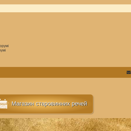
орумі
румі
Магазин старовинних речей