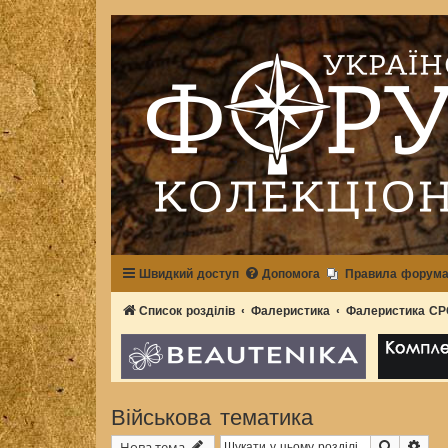
Швидкий доступ
Допомога
Правила форум
Список розділів
Фалеристика
Фалеристика С
Військова тематика
Пошук
Роз
Нова тема