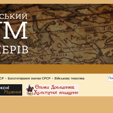
а
РСР
Багатотиражні значки СРСР
Військова тематика
ширений пошук