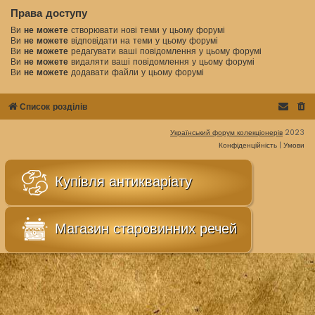
Права доступу
Ви
не можете
створювати нові теми у цьому форумі
Ви
не можете
відповідати на теми у цьому форумі
Ви
не можете
редагувати ваші повідомлення у цьому форумі
Ви
не можете
видаляти ваші повідомлення у цьому форумі
Ви
не можете
додавати файли у цьому форумі
Список розділів
Український форум колекціонерів
2023
Конфіденційність
|
Умови
Купівля антикваріату
Магазин старовинних речей