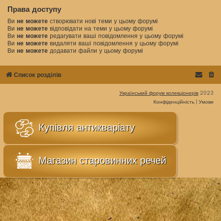
Права доступу
Ви
не можете
створювати нові теми у цьому форумі
Ви
не можете
відповідати на теми у цьому форумі
Ви
не можете
редагувати ваші повідомлення у цьому форумі
Ви
не можете
видаляти ваші повідомлення у цьому форумі
Ви
не можете
додавати файли у цьому форумі
Список розділів
Український форум колекціонерів
2023
Конфіденційність
|
Умови
Купівля антикваріату
Магазин старовинних речей