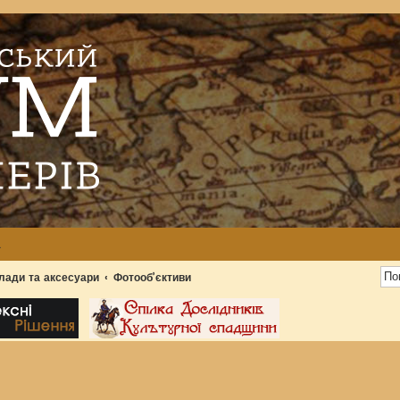
а
илади та аксесуари
Фотооб’єктиви
ширений пошук