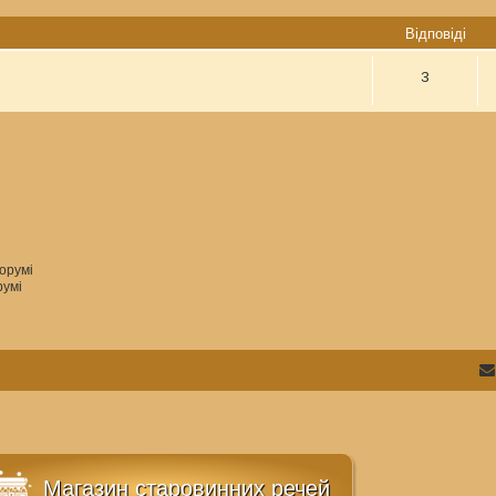
Відповіді
3
орумі
румі
Магазин старовинних речей