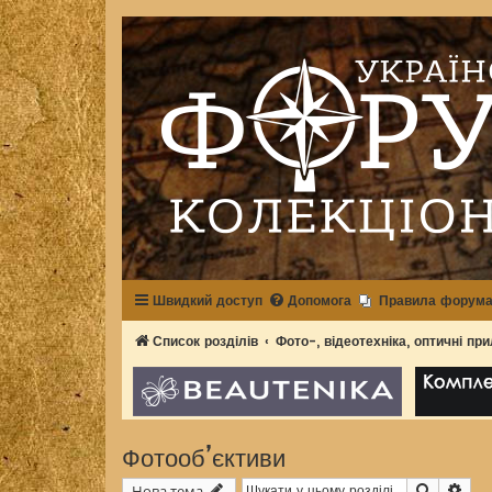
Швидкий доступ
Допомога
Правила форум
Список розділів
Фото-, відеотехніка, оптичні пр
Фотооб’єктиви
Пошук
Роз
Нова тема