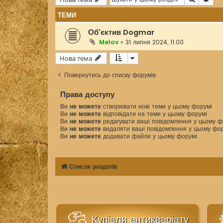
ТЕМИ
Об'єктив Dogmar
Melov
»
31 липня 2024, 11:00
Нова тема
Повернутись до списку форумів
Права доступу
Ви
не можете
створювати нові теми у цьому форумі
Ви
не можете
відповідати на теми у цьому форумі
Ви
не можете
редагувати ваші повідомлення у цьому ф
Ви
не можете
видаляти ваші повідомлення у цьому фо
Ви
не можете
додавати файли у цьому форумі
Список розділів
Купівля антикваріату