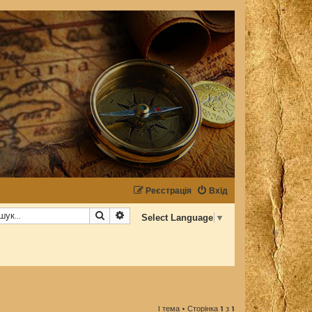
Реєстрація
Вхід
Пошук
Розширений пошук
Select Language
▼
1 тема • Сторінка
1
з
1