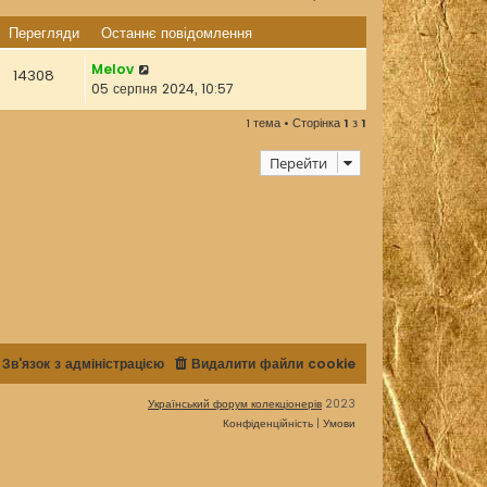
Перегляди
Останнє повідомлення
Melov
14308
05 серпня 2024, 10:57
1 тема • Сторінка
1
з
1
Перейти
Зв'язок з адміністрацією
Видалити файли cookie
Український форум колекціонерів
2023
Конфіденційність
|
Умови