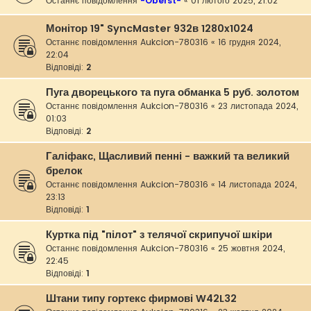
Останнє повідомлення
-Oberst-
«
01 лютого 2025, 21:02
Монітор 19" SyncMaster 932в 1280x1024
Останнє повідомлення
Aukcion-780316
«
16 грудня 2024,
22:04
Відповіді:
2
Пуга дворецького та пуга обманка 5 руб. золотом
Останнє повідомлення
Aukcion-780316
«
23 листопада 2024,
01:03
Відповіді:
2
Галіфакс, Щасливий пенні - важкий та великий
брелок
Останнє повідомлення
Aukcion-780316
«
14 листопада 2024,
23:13
Відповіді:
1
Куртка під "пілот" з телячої скрипучої шкіри
Останнє повідомлення
Aukcion-780316
«
25 жовтня 2024,
22:45
Відповіді:
1
Штани типу гортекс фирмові W42L32