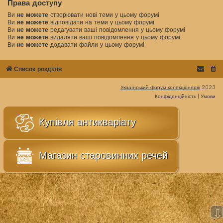
Права доступу
Ви
не можете
створювати нові теми у цьому форумі
Ви
не можете
відповідати на теми у цьому форумі
Ви
не можете
редагувати ваші повідомлення у цьому форумі
Ви
не можете
видаляти ваші повідомлення у цьому форумі
Ви
не можете
додавати файли у цьому форумі
Список розділів
Український форум колекціонерів
2023
Конфіденційність
|
Умови
Купівля антикваріату
Магазин старовинних речей
⇩