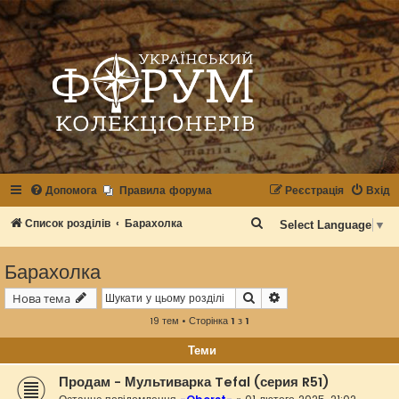
Допомога
Правила форума
Реєстрація
Вхід
П
Список розділів
Барахолка
Select Language
▼
о
Барахолка
ш
у
Пошук
Розширений пошук
Нова тема
к
19 тем • Сторінка
1
з
1
Теми
Продам - Мультиварка Tefal (серия R51)