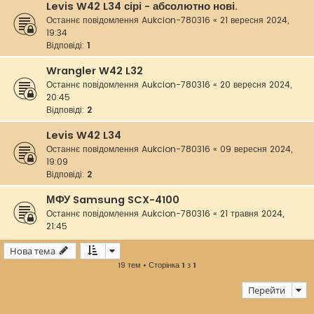
Levis W42 L34 сірі - абсолютно нові.
Останнє повідомлення
Aukcion-780316
«
21 вересня 2024,
19:34
Відповіді:
1
Wrangler W42 L32
Останнє повідомлення
Aukcion-780316
«
20 вересня 2024,
20:45
Відповіді:
2
Levis W42 L34
Останнє повідомлення
Aukcion-780316
«
09 вересня 2024,
19:09
Відповіді:
2
МФУ Samsung SCX-4100
Останнє повідомлення
Aukcion-780316
«
21 травня 2024,
21:45
Нова тема
19 тем • Сторінка
1
з
1
Перейти