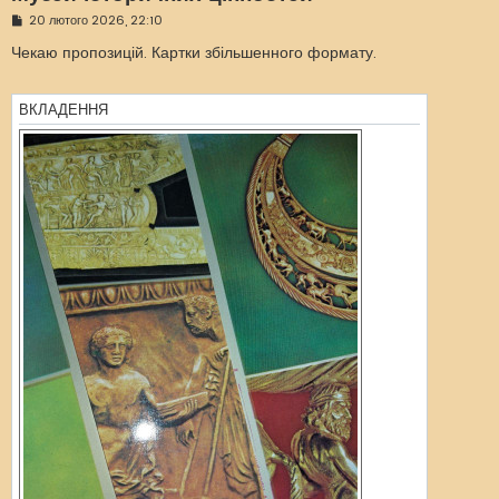
П
20 лютого 2026, 22:10
о
в
Чекаю пропозицій. Картки збільшенного формату.
і
д
о
м
ВКЛАДЕННЯ
л
е
н
н
я