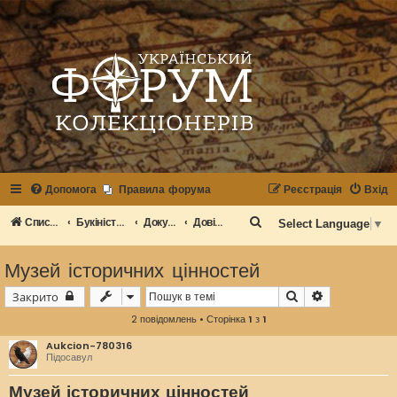
Допомога
Правила форума
Реєстрація
Вхід
П
Список розділів
Букіністика
Документи, афіши, квитки, інша друкована продукція
Довідкова література
Select Language
▼
о
Музей історичних цінностей
ш
у
Пошук
Розширений
Закрито
к
2 повідомлень • Сторінка
1
з
1
Aukcion-780316
Підосавул
Музей історичних цінностей