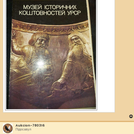
Aukcion-780316
Підосавул