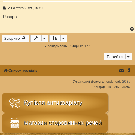
П
24 лютого 2026, 19:24
о
в
Резерв
і
д
о
м
л
Закрито
е
н
2 повідомлень • Сторінка
1
з
1
н
я
Перейти
Список розділів
Український форум колекціонерів
2023
Конфіденційність
|
Умови
Купівля антикваріату
Магазин старовинних речей