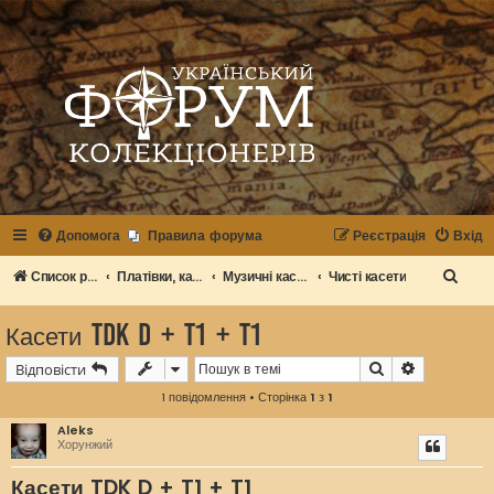
Допомога
Правила форума
Реєстрація
Вхід
П
Список розділів
Платівки, касети, інші носії звукової інформації. Програвачі
Музичні касети
Чисті касети
о
Касети TDK D + T1 + T1
ш
у
Пошук
Розширен
Відповісти
к
1 повідомлення • Сторінка
1
з
1
Aleks
Хорунжий
Касети TDK D + T1 + T1