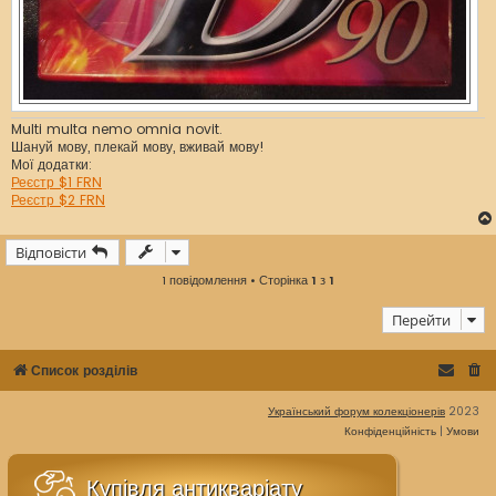
Multi multa nemo omnia novit.
Шануй мову, плекай мову, вживай мову!
Мої додатки:
Реєстр $1 FRN
Реєстр $2 FRN
Відповісти
1 повідомлення • Сторінка
1
з
1
Перейти
Список розділів
Український форум колекціонерів
2023
Конфіденційність
|
Умови
Купівля антикваріату