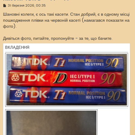
П
31 березня 2026, 00:35
о
в
Шановні колеги, є ось такі касети. Стан добрий, є в одному місці
і
пошкодження плівки на червоній касеті (намагався показати на
д
о
фото).
м
л
е
Дивіться фото, питайте, пропонуйте - за те, що бачите.
н
н
ВКЛАДЕННЯ
я